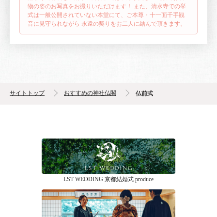
物の姿のお写真をお撮りいただけます！
また、清水寺での挙
式は一般公開されていない本堂にて、ご本尊・十一面千手観
音に見守られながら
永遠の契りをお二人に結んで頂きます。
サイトトップ
おすすめの神社仏閣
仏前式
LST WEDDING 京都結婚式 produce