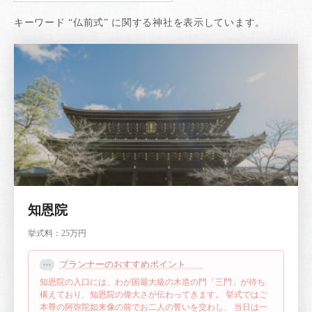
キーワード “仏前式” に関する神社を表示しています。
知恩院
挙式料：
25万円
プランナーのおすすめポイント
知恩院の入口には、わが国最大級の木造の門「三門」が待ち
構えており、知恩院の偉大さが伝わってきます。
挙式ではご
本尊の阿弥陀如来像の前でお二人の誓いを交わし、
当日は一