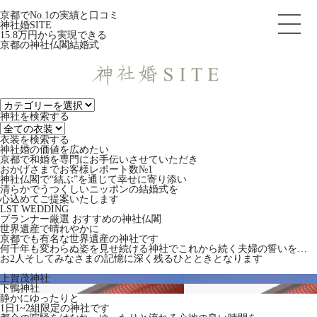
京都でNo.1の実績と口コミ
神社婚SITE
15.8
万円から実現できる
京都の神社仏閣結婚式
神社を検索する
衣装を検索する
神社婚の価値を広めたい
京都で和婚を専門にお手伝いさせていただき
おかげさまでお客様レポート数№1
神社仏閣で“結ぶ”を通じて幸せに寄り添い
清らかでうつくしいニッポンの結婚式を
心込めてご提案いたします
LST WEDDING
プランナー厳選 おすすめの神社仏閣
世界遺産で晴れやかに
京都でも有名な世界遺産の神社です
何千年も変わらぬ姿を見せ続ける神社でこれから続く夫婦の誓いを…
お2人そしてみなさまの記憶に深く残るひとときとなります
上賀茂神社
下鴨神社
静かにゆったりと
1日1~2組限定の神社です