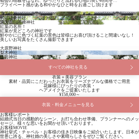
都会の喧騒をはなれ、ゆったりと流れる心地の良い時間を…
プライベート感がある和やかなひと時をお過ごし頂けます
豊国神社
武信稲荷神社
東天王 岡﨑神社
紅葉の名所！
紅葉が見どころの神社です
鮮やかにに色づく紅葉の景色は皆様にお喜び頂けること間違いなし！
美しいお写真をたくさん撮影できます
大原野神社
梨木神社
吉田神社
すべての神社を見る
衣装＋美容プラン
素材・品質にこだわったお衣装をリーズナブルな価格でご用意
花嫁様にぴったりの衣装・
ヘアメイクをご提案いたします
¥158,000～
衣装・料金メニューを見る
お客様レポート
結婚式当日の感動的なシーン、お打ち合わせ準備、プランナーへのメッ
セージ、様々な思いをお聞かせ頂いております。
お客様MOVIE
神社挙式・チャペル・お客様の佳き日映像をご紹介いたします。日本が
世界に誇る、神社婚の美しさや素晴らしさをぜひご覧ください。