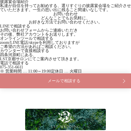
披露宴会場紹介
私達が自信を持ってお勧めする、選りすぐりの披露宴会場をご紹介させ
ていただきます。一生の思い出に残ること間違いなしです。
お問い合わせ
どんなことでもお気軽に、
お好きな方法でお問い合わせください。
LINEで相談する
お問い合わせフォームからご連絡いただき
その後、弊社アカウントをお送りします。
オンラインツールで相談する
zoom/LINE電話/skypeを利用しておりますが
ご希望の方法があればご相談ください。
カウンターで直接相談する
四条河原町にある、
LST京都サロンにてご案内させて頂きます。
電話で相談する
075-351-6611
※ 営業時間 … 11:00～19:00
定休日 … 火曜日
メールで相談する