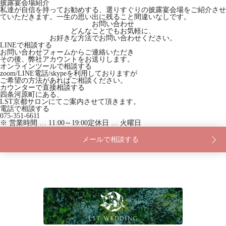
披露宴会場紹介
私達が自信を持ってお勧めする、選りすぐりの披露宴会場をご紹介させ
ていただきます。一生の思い出に残ること間違いなしです。
お問い合わせ
どんなことでもお気軽に、
お好きな方法でお問い合わせください。
LINEで相談する
お問い合わせフォームからご連絡いただき
その後、弊社アカウントをお送りします。
オンラインツールで相談する
zoom/LINE電話/skypeを利用しておりますが
ご希望の方法があればご相談ください。
カウンターで直接相談する
四条河原町にある、
LST京都サロンにてご案内させて頂きます。
電話で相談する
075-351-6611
※ 営業時間 … 11:00～19:00
定休日 … 火曜日
メールで相談する