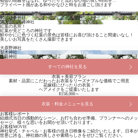
都会の喧騒をはなれ、ゆったりと流れる心地の良い時間を…
プライベート感がある和やかなひと時をお過ごし頂けます
豊国神社
武信稲荷神社
東天王 岡﨑神社
紅葉の名所！
紅葉が見どころの神社です
鮮やかにに色づく紅葉の景色は皆様にお喜び頂けること間違いなし！
美しいお写真をたくさん撮影できます
大原野神社
梨木神社
吉田神社
すべての神社を見る
衣装＋美容プラン
素材・品質にこだわったお衣装をリーズナブルな価格でご用意
花嫁様にぴったりの衣装・
ヘアメイクをご提案いたします
¥158,000～
衣装・料金メニューを見る
お客様レポート
結婚式当日の感動的なシーン、お打ち合わせ準備、プランナーへのメッ
セージ、様々な思いをお聞かせ頂いております。
お客様MOVIE
神社挙式・チャペル・お客様の佳き日映像をご紹介いたします。日本が
世界に誇る、神社婚の美しさや素晴らしさをぜひご覧ください。