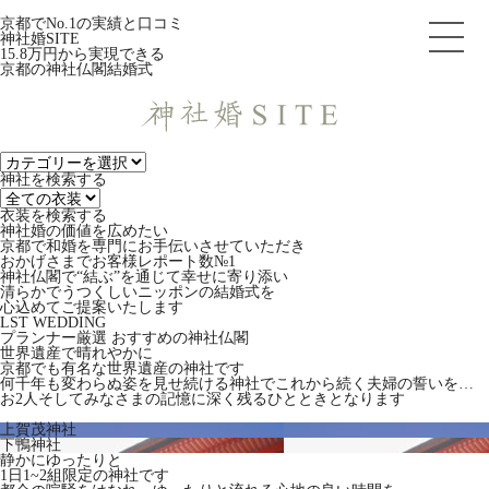
京都でNo.1の実績と口コミ
神社婚SITE
15.8
万円から実現できる
京都の神社仏閣結婚式
神社を検索する
衣装を検索する
神社婚の価値を広めたい
京都で和婚を専門にお手伝いさせていただき
おかげさまでお客様レポート数№1
神社仏閣で“結ぶ”を通じて幸せに寄り添い
清らかでうつくしいニッポンの結婚式を
心込めてご提案いたします
LST WEDDING
プランナー厳選 おすすめの神社仏閣
世界遺産で晴れやかに
京都でも有名な世界遺産の神社です
何千年も変わらぬ姿を見せ続ける神社でこれから続く夫婦の誓いを…
お2人そしてみなさまの記憶に深く残るひとときとなります
上賀茂神社
下鴨神社
静かにゆったりと
1日1~2組限定の神社です