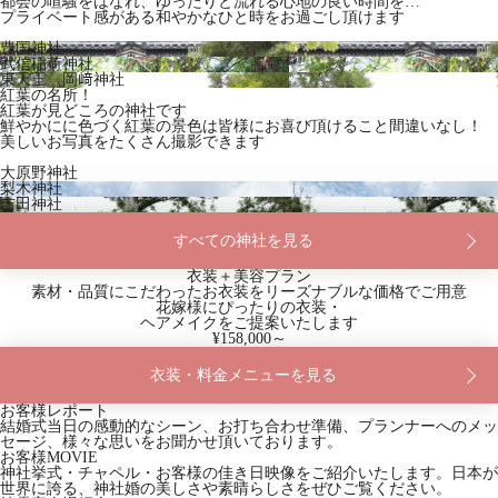
都会の喧騒をはなれ、ゆったりと流れる心地の良い時間を…
プライベート感がある和やかなひと時をお過ごし頂けます
豊国神社
武信稲荷神社
東天王 岡﨑神社
紅葉の名所！
紅葉が見どころの神社です
鮮やかにに色づく紅葉の景色は皆様にお喜び頂けること間違いなし！
美しいお写真をたくさん撮影できます
大原野神社
梨木神社
吉田神社
すべての神社を見る
衣装＋美容プラン
素材・品質にこだわったお衣装をリーズナブルな価格でご用意
花嫁様にぴったりの衣装・
ヘアメイクをご提案いたします
¥158,000～
衣装・料金メニューを見る
お客様レポート
結婚式当日の感動的なシーン、お打ち合わせ準備、プランナーへのメッ
セージ、様々な思いをお聞かせ頂いております。
お客様MOVIE
神社挙式・チャペル・お客様の佳き日映像をご紹介いたします。日本が
世界に誇る、神社婚の美しさや素晴らしさをぜひご覧ください。