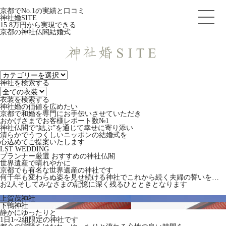
京都でNo.1の実績と口コミ
神社婚SITE
15.8
万円から実現できる
京都の神社仏閣結婚式
神社を検索する
衣装を検索する
神社婚の価値を広めたい
京都で和婚を専門にお手伝いさせていただき
おかげさまでお客様レポート数№1
神社仏閣で“結ぶ”を通じて幸せに寄り添い
清らかでうつくしいニッポンの結婚式を
心込めてご提案いたします
LST WEDDING
プランナー厳選 おすすめの神社仏閣
世界遺産で晴れやかに
京都でも有名な世界遺産の神社です
何千年も変わらぬ姿を見せ続ける神社でこれから続く夫婦の誓いを…
お2人そしてみなさまの記憶に深く残るひとときとなります
上賀茂神社
下鴨神社
静かにゆったりと
1日1~2組限定の神社です