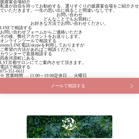
披露宴会場紹介
私達が自信を持ってお勧めする、選りすぐりの披露宴会場をご紹介させ
ていただきます。一生の思い出に残ること間違いなしです。
お問い合わせ
どんなことでもお気軽に、
お好きな方法でお問い合わせください。
LINEで相談する
お問い合わせフォームからご連絡いただき
その後、弊社アカウントをお送りします。
オンラインツールで相談する
zoom/LINE電話/skypeを利用しておりますが
ご希望の方法があればご相談ください。
カウンターで直接相談する
四条河原町にある、
LST京都サロンにてご案内させて頂きます。
電話で相談する
075-351-6611
※ 営業時間 … 11:00～19:00
定休日 … 火曜日
メールで相談する